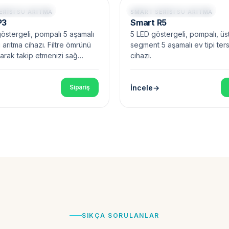
 3 LED Göstergeli
Pompalı • 5 LED Göstergeli
ERISI SU ARITMA
SMART SERISI SU ARITMA
P3
Smart R5
östergeli, pompalı 5 aşamalı
5 LED göstergeli, pompalı, üs
u arıtma cihazı. Filtre ömrünü
segment 5 aşamalı ev tipi te
larak takip etmenizi sağ…
cihazı.
İncele
Sipariş
SIKÇA SORULANLAR