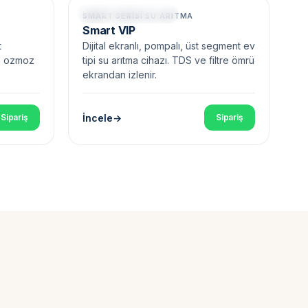
Dijital Ekran • Pompalı
SMART SERISI SU ARITMA
Smart VIP
t
Dijital ekranlı, pompalı, üst segment ev
rs ozmoz
tipi su arıtma cihazı. TDS ve filtre ömrü
ekrandan izlenir.
İncele
Sipariş
Sipariş