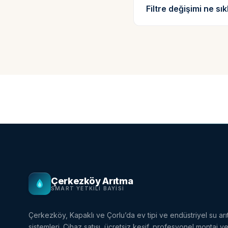
Filtre değişimi ne sık
Çerkezköy Arıtma
SMART YETKILI BAYISI
Çerkezköy, Kapaklı ve Çorlu’da ev tipi ve endüstriyel su ar
sistemleri. Cihaz satışı, ücretsiz keşif, profesyonel montaj ve 