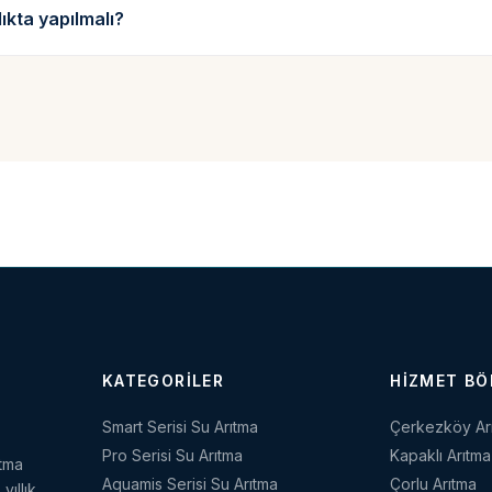
lıkta yapılmalı?
KATEGORILER
HIZMET BÖ
Smart Serisi Su Arıtma
Çerkezköy Ar
Pro Serisi Su Arıtma
Kapaklı Arıtma
ıtma
Aquamis Serisi Su Arıtma
Çorlu Arıtma
yıllık