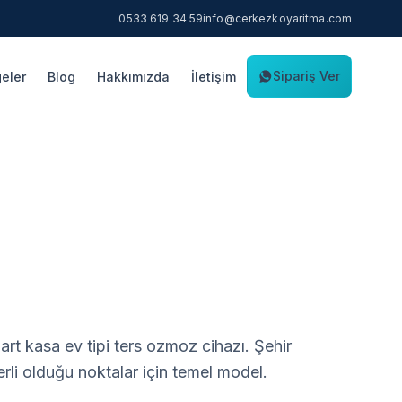
0533 619 34 59
info@cerkezkoyaritma.com
Sipariş Ver
eler
Blog
Hakkımızda
İletişim
rt kasa ev tipi ters ozmoz cihazı. Şehir
rli olduğu noktalar için temel model.