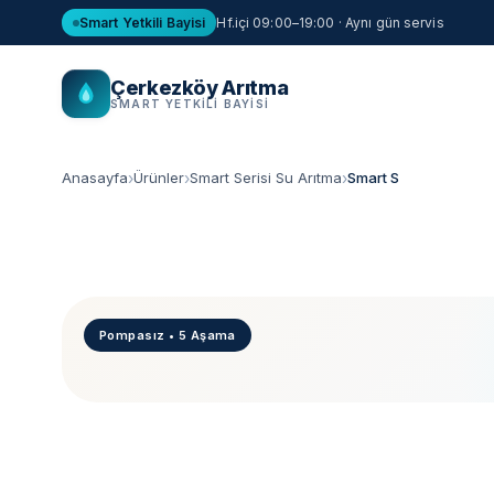
Smart Yetkili Bayisi
Hf.içi 09:00–19:00 · Aynı gün servis
Çerkezköy Arıtma
SMART YETKILI BAYISI
Anasayfa
Ürünler
Smart Serisi Su Arıtma
Smart S
Pompasız • 5 Aşama