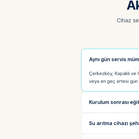
Ak
Cihaz seç
Aynı gün servis mü
Çerkezköy, Kapaklı ve Ç
veya en geç ertesi gün se
Kurulum sonrası eği
Su arıtma cihazı şeh