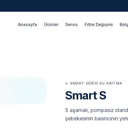
Anasayfa
Ürünler
Servis
Filtre Değişimi
Bölg
← SMART SERISI SU ARITMA
Smart S
5 aşamalı, pompasız standa
şebekesinin basıncının yete