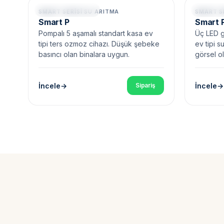
Pompalı • 5 Aşama
Pompalı •
SMART SERISI SU ARITMA
SMART S
Smart P
Smart 
Pompalı 5 aşamalı standart kasa ev
Üç LED g
tipi ters ozmoz cihazı. Düşük şebeke
ev tipi s
basıncı olan binalara uygun.
görsel o
İncele
İncele
Sipariş