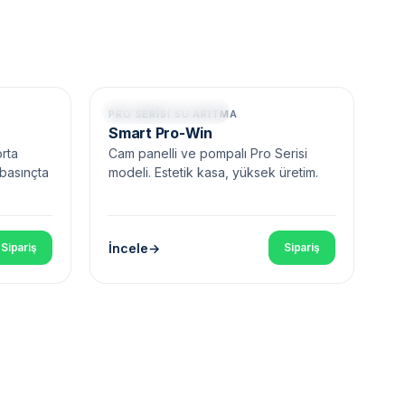
Cam Panel • Pompalı
PRO SERISI SU ARITMA
Smart Pro-Win
orta
Cam panelli ve pompalı Pro Serisi
 basınçta
modeli. Estetik kasa, yüksek üretim.
İncele
Sipariş
Sipariş