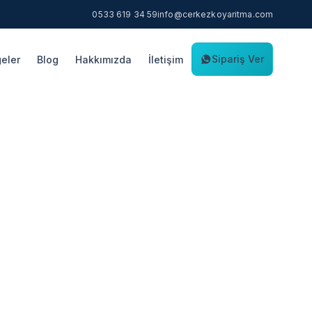
0533 619 34 59
info@cerkezkoyaritma.com
Sipariş Ver
eler
Blog
Hakkımızda
İletişim