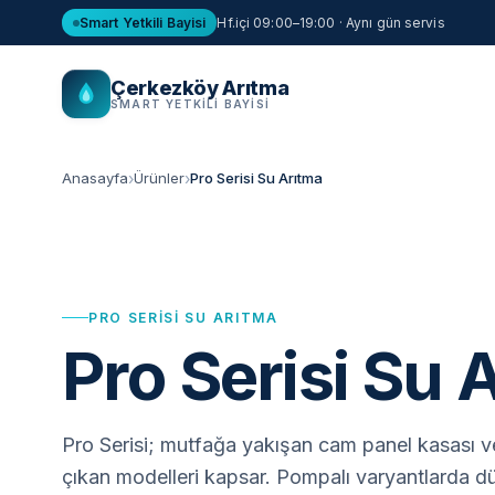
Smart Yetkili Bayisi
Hf.içi 09:00–19:00 · Aynı gün servis
Çerkezköy Arıtma
SMART YETKILI BAYISI
Anasayfa
Ürünler
Pro Serisi Su Arıtma
PRO SERISI SU ARITMA
Pro Serisi Su 
Pro Serisi; mutfağa yakışan cam panel kasası ve
çıkan modelleri kapsar. Pompalı varyantlarda d