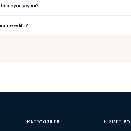
ıtma aynı şey mi?
monte edilir?
KATEGORILER
HIZMET BÖ