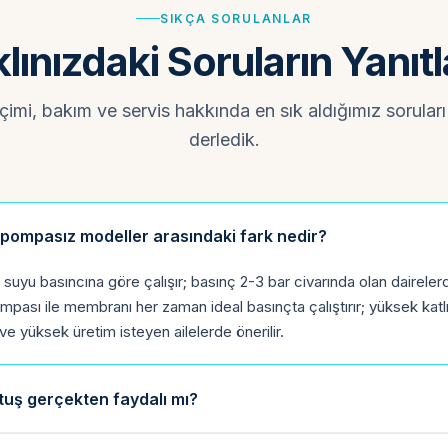
SIKÇA SORULANLAR
lınızdaki Soruların Yanıtl
imi, bakım ve servis hakkında en sık aldığımız soruları 
derledik.
 pompasız modeller arasındaki fark nedir?
suyu basıncına göre çalışır; basınç 2-3 bar civarında olan dairelerd
ompası ile membranı her zaman ideal basınçta çalıştırır; yüksek katl
e yüksek üretim isteyen ailelerde önerilir.
rtuş gerçekten faydalı mı?