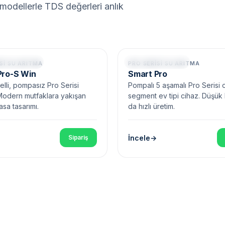
t modellerle TDS değerleri anlık
l • Pompasız
Pompalı • 5 Aşama
SI SU ARITMA
PRO SERISI SU ARITMA
Pro-S Win
Smart Pro
lli, pompasız Pro Serisi
Pompalı 5 aşamalı Pro Serisi 
Modern mutfaklara yakışan
segment ev tipi cihaz. Düşük
asa tasarımı.
da hızlı üretim.
İncele
Sipariş