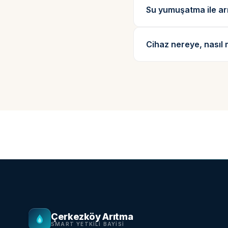
Su yumuşatma ile ar
Cihaz nereye, nasıl 
Çerkezköy Arıtma
SMART YETKILI BAYISI