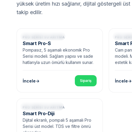
yüksek üretim hızı sağlanır, dijital göstergeli üs
takip edilir.
Pompasız • Cam Panel
Cam Pane
PRO SERISI SU ARITMA
PRO SERI
Smart Pro-S
Smart 
Pompasız, 5 aşamalı ekonomik Pro
Cam pane
Serisi modeli. Sağlam yapısı ve sade
modeli. 
hatlarıyla uzun ömürlü kullanım sunar.
estetik k
İncele
İncele
Sipariş
Dijital Ekran • Pompalı
PRO SERISI SU ARITMA
Smart Pro-Diji
Dijital ekranlı, pompalı 5 aşamalı Pro
Serisi üst model. TDS ve filtre ömrü