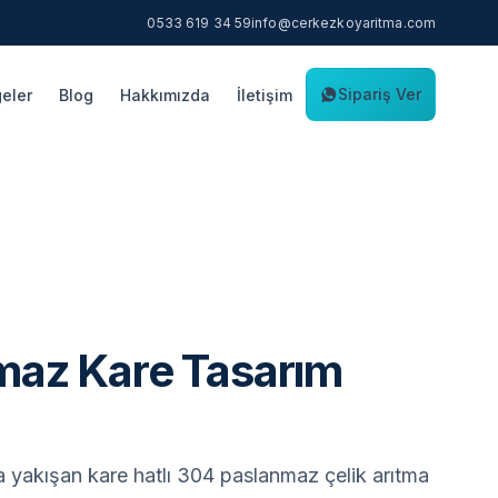
0533 619 34 59
info@cerkezkoyaritma.com
Sipariş Ver
eler
Blog
Hakkımızda
İletişim
maz Kare Tasarım
 yakışan kare hatlı 304 paslanmaz çelik arıtma