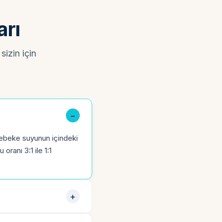
arı
sizin için
şebeke suyunun içindeki
oranı 3:1 ile 1:1