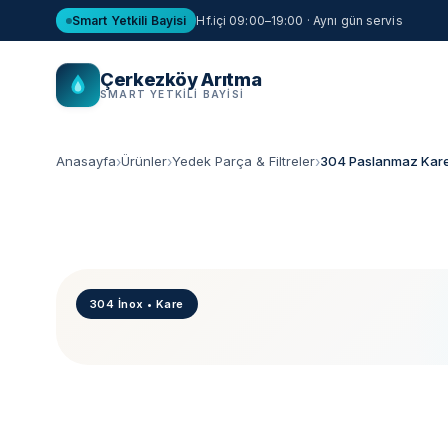
Smart Yetkili Bayisi
Hf.içi 09:00–19:00 · Aynı gün servis
Çerkezköy Arıtma
SMART YETKILI BAYISI
Anasayfa
Ürünler
Yedek Parça & Filtreler
304 Paslanmaz Kare
304 İnox • Kare