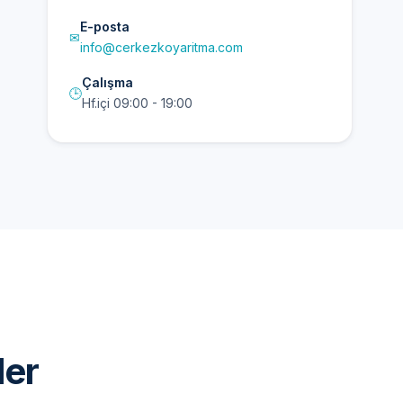
E-posta
✉
info@cerkezkoyaritma.com
Çalışma
🕒
Hf.içi 09:00 - 19:00
ler