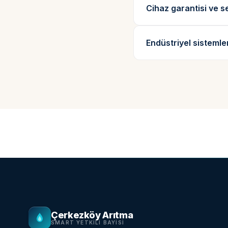
Cihaz garantisi ve s
Endüstriyel sistemler 
Çerkezköy Arıtma
SMART YETKILI BAYISI