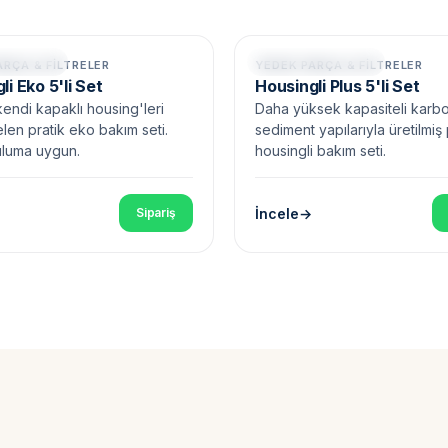
ahil • Eko
Housing Dahil • Plus
ARÇA & FILTRELER
YEDEK PARÇA & FILTRELER
li Eko 5'li Set
Housingli Plus 5'li Set
 kendi kapaklı housing'leri
Daha yüksek kapasiteli karb
elen pratik eko bakım seti.
sediment yapılarıyla üretilmi
ruluma uygun.
housingli bakım seti.
İncele
Sipariş