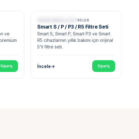
Smart Serisi Uyumlu
YEDEK PARÇA & FILTRELER
Smart S / P / P3 / R5 Filtre Seti
on ve
Smart S, Smart P, Smart P3 ve Smart
ş premium
R5 cihazlarının yıllık bakımı için orijinal
5'li filtre seti.
İncele
Sipariş
Sipariş