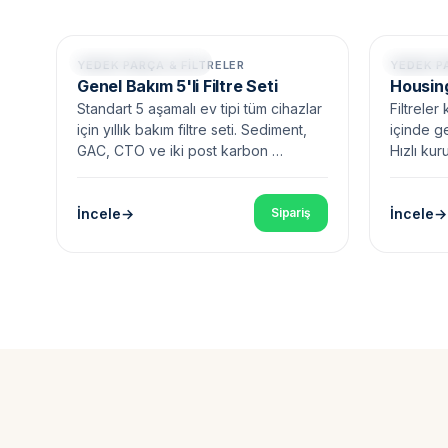
Yıllık Bakım • 5 Parça
Housing D
YEDEK PARÇA & FILTRELER
YEDEK P
Genel Bakım 5'li Filtre Seti
Housing
Standart 5 aşamalı ev tipi tüm cihazlar
Filtreler
için yıllık bakım filtre seti. Sediment,
içinde g
GAC, CTO ve iki post karbon …
Hızlı ku
İncele
İncele
Sipariş