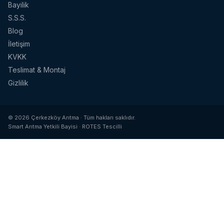
Bayilik
S.S.S.
Blog
İletişim
KVKK
Teslimat & Montaj
Gizlilik
© 2026 Çerkezköy Arıtma · Tüm hakları saklıdır.
Smart Arıtma Yetkili Bayisi · ROTES Tescilli