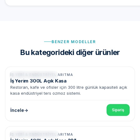
BENZER MODELLER
Bu kategorideki diğer ürünler
İŞ YERI & ENDÜSTRIYEL ARITMA
300 L/gün • 10" Filtreler
İş Yerim 300L Açık Kasa
Restoran, kafe ve ofisler için 300 litre günlük kapasiteli açık
kasa endüstriyel ters ozmoz sistemi.
İncele
Sipariş
İŞ YERI & ENDÜSTRIYEL ARITMA
400 L/gün • 20" Filtreler