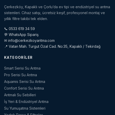
Çerkezköy, Kapaklı ve Çorlu’da ev tipi ve endüstriyel su arıtma
sistemleri. Cihaz satışı, ücretsiz keşif, profesyonel montaj ve
yıllık filtre takibi tek elden.
📞 0533 619 34 59
💬 WhatsApp Sipariş
✉ info@cerkezkoyaritma.com
📍 Vatan Mah. Turgut Özal Cad. No:35, Kapaklı / Tekirdağ
KATEGORILER
Smart Serisi Su Arıtma
Pro Serisi Su Arıtma
Aquamis Serisi Su Arıtma
Confort Serisi Su Arıtma
Arıtmalı Su Sebilleri
İş Yeri & Endüstriyel Arıtma
Su Yumuşatma Sistemleri
Yedek Parça & Filtreler