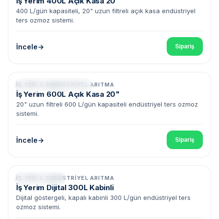
İş Yerim 400L Açık Kasa 20"
400 L/gün kapasiteli, 20" uzun filtreli açık kasa endüstriyel
ters ozmoz sistemi.
İncele
Sipariş
İŞ YERI & ENDÜSTRIYEL ARITMA
600 L/gün • 20" Filtreler
İş Yerim 600L Açık Kasa 20"
20" uzun filtreli 600 L/gün kapasiteli endüstriyel ters ozmoz
sistemi.
İncele
Sipariş
İŞ YERI & ENDÜSTRIYEL ARITMA
Kabinli • Dijital
İş Yerim Dijital 300L Kabinli
Dijital göstergeli, kapalı kabinli 300 L/gün endüstriyel ters
ozmoz sistemi.