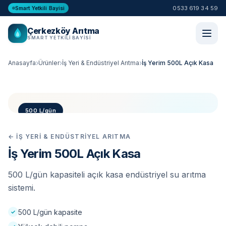
0533 619 34 59
Smart Yetkili Bayisi
Çerkezköy Arıtma
SMART YETKILI BAYISI
Anasayfa
Ürünler
İş Yeri & Endüstriyel Arıtma
İş Yerim 500L Açık Kasa
500 L/gün
← İŞ YERI & ENDÜSTRIYEL ARITMA
İş Yerim 500L Açık Kasa
500 L/gün kapasiteli açık kasa endüstriyel su arıtma
sistemi.
500 L/gün kapasite