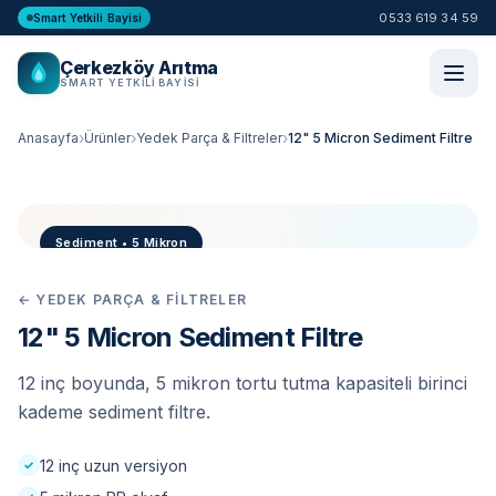
0533 619 34 59
Smart Yetkili Bayisi
Çerkezköy Arıtma
SMART YETKILI BAYISI
Anasayfa
Ürünler
Yedek Parça & Filtreler
12" 5 Micron Sediment Filtre
Sediment • 5 Mikron
← YEDEK PARÇA & FILTRELER
12" 5 Micron Sediment Filtre
12 inç boyunda, 5 mikron tortu tutma kapasiteli birinci
kademe sediment filtre.
12 inç uzun versiyon