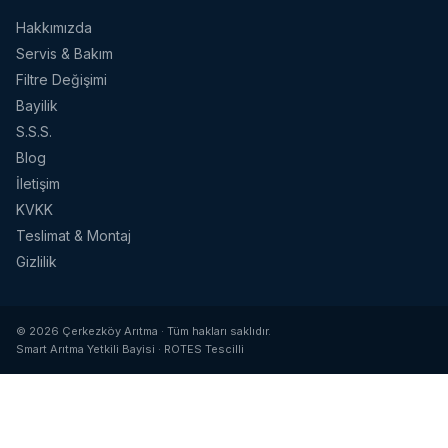
Hakkımızda
Servis & Bakım
Filtre Değişimi
Bayilik
S.S.S.
Blog
İletişim
KVKK
Teslimat & Montaj
Gizlilik
© 2026 Çerkezköy Arıtma · Tüm hakları saklıdır.
Smart Arıtma Yetkili Bayisi · ROTES Tescilli