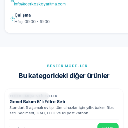
✉
info@cerkezkoyaritma.com
Çalışma
🕒
Hf.içi 09:00 - 19:00
BENZER MODELLER
Bu kategorideki diğer ürünler
YEDEK PARÇA & FILTRELER
Yıllık Bakım • 5 Parça
Genel Bakım 5'li Filtre Seti
Standart 5 aşamalı ev tipi tüm cihazlar için yıllık bakım filtre
seti. Sediment, GAC, CTO ve iki post karbon …