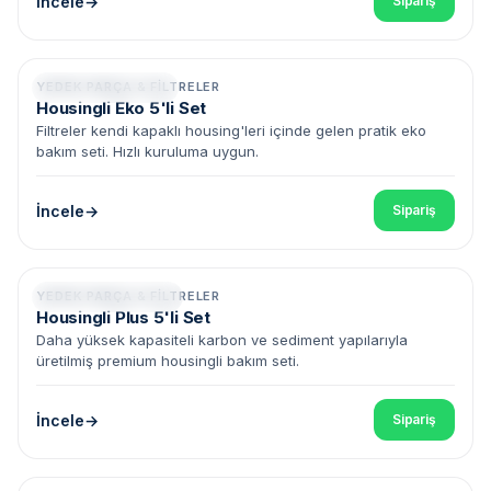
İncele
Sipariş
YEDEK PARÇA & FILTRELER
Housing Dahil • Eko
Housingli Eko 5'li Set
Filtreler kendi kapaklı housing'leri içinde gelen pratik eko
bakım seti. Hızlı kuruluma uygun.
İncele
Sipariş
YEDEK PARÇA & FILTRELER
Housing Dahil • Plus
Housingli Plus 5'li Set
Daha yüksek kapasiteli karbon ve sediment yapılarıyla
üretilmiş premium housingli bakım seti.
İncele
Sipariş