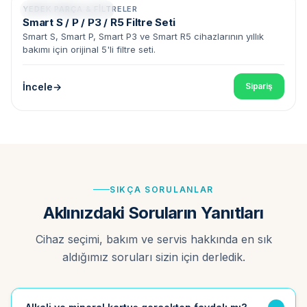
YEDEK PARÇA & FILTRELER
Smart Serisi Uyumlu
Smart S / P / P3 / R5 Filtre Seti
Smart S, Smart P, Smart P3 ve Smart R5 cihazlarının yıllık
bakımı için orijinal 5'li filtre seti.
İncele
Sipariş
SIKÇA SORULANLAR
Aklınızdaki Soruların Yanıtları
Cihaz seçimi, bakım ve servis hakkında en sık
aldığımız soruları sizin için derledik.