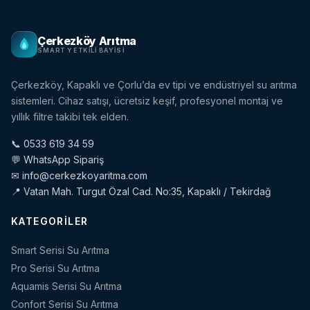
Çerkezköy Arıtma
SMART YETKILI BAYISI
Çerkezköy, Kapaklı ve Çorlu’da ev tipi ve endüstriyel su arıtma
sistemleri. Cihaz satışı, ücretsiz keşif, profesyonel montaj ve
yıllık filtre takibi tek elden.
📞 0533 619 34 59
💬 WhatsApp Sipariş
✉ info@cerkezkoyaritma.com
📍 Vatan Mah. Turgut Özal Cad. No:35, Kapaklı / Tekirdağ
KATEGORILER
Smart Serisi Su Arıtma
Pro Serisi Su Arıtma
Aquamis Serisi Su Arıtma
Confort Serisi Su Arıtma