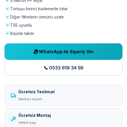
5 mikron PP elyaf
Tortuyu birinci kademede tutar
Diğer filtrelerin ömrünü uzatır
TSE uyumlu
Bayide takılır
WhatsApp ile Sipariş Ver
📞 0533 619 34 59
Ücretsiz Teslimat
Merkez ilçeler
Ücretsiz Montaj
Yetkili bayi